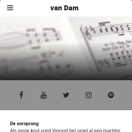
van Dam
De oorsprong
Als jonge knul vond Vincent het orgel al een machtig