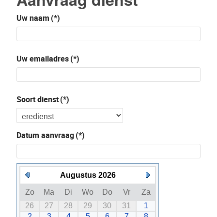
Uw naam
(*)
Uw emailadres
(*)
Soort dienst
(*)
Datum aanvraag
(*)
Augustus 2026
Zo
Ma
Di
Wo
Do
Vr
Za
26
27
28
29
30
31
1
2
3
4
5
6
7
8